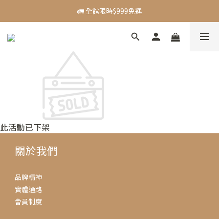
🪙 新會員贈$50購物金
🚛 全館限時$999免運
【主題活動】Dadventure｜精選好物83折起
🪙 新會員贈$50購物金
此活動已下架
關於我們
品牌精神
實體通路
會員制度