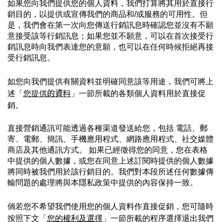
如果您向我們提供您的個人資料，我們打算將其用於直接行
銷目的，以提供或宣傳我們的商品和/或服務的可用性。但
是，我們會在第一次向您傳送行銷訊息時確認您並沒有不願
意接受該等行銷訊息；如果您並不願意，可以在首次接受行
銷訊息時向我們表達您的意願，也可以在任何時候拒絕再接
受行銷訊息。
如您向我們提供有關資料並明確同意該等用途，我們可將上
的資料
述
「
您提供
」一節所載的各類個人資料用於直接促
銷。
直接營銷通訊可能透過各種渠道發送給您，包括 電話、郵
寄、電郵、簡訊、手機應用程式、網路應用程式、社交媒體
商店及其他通訊方式。 如果已經徵得您的同意，您在表格
中提供的個人數據，或您在同意上述訂閱時提供的個人數據
將同時被我們用於該行銷目的。我們對本段所述任何數據傳
輸問題的處理將與本隱私政策中提供的內容保持一致。
倘若您不希望我們使用您的個人資料作直接促銷，您可隨時
按照下文「
您的權利及選擇
」一節所載的程序選擇退出我們