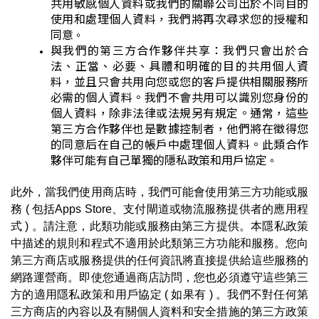
共用敏感個人資料或我們的關聯公司出於不同目的
使用和處理個人資料，我們將再次尋求您的授權和
同意
。
與我們的第三方合作夥伴共享：我們只會出於合
法、正當、必要、具體和明確的目的共用個人資
料，並且只會共用向您或您的客戶提供相關服務所
必需的個人資料。我們不會共用可以識別您
身份的
個人資料
，除非法律或法規另有規定。通常，這些
第三方合作夥伴也是數據控制者，他們將在徵得您
的同意后在自己的帳戶中處理個人資料。此類合作
夥伴可能有自己單獨的隱私政策和用戶協定
。
此外，當我們使用
商店
時
，
我們可能會
使用
第三方功能或服
務 ( 包括Apps Store、支付閘道或物流服務提供者的應用程
式 ) 。請注意，此類功能或服務由第三方提供。本隱私政策
中描述的規則和程式不適用於此類第三方功能和服務。您向
第三方商店或服務提供的任何資訊將直接提供給這些服務的
網路運營商。即使您通過商店訪問，您也必須遵守這些第三
方的適用隱私政策和用戶協定 ( 如果有
)
。我們不對任何第
三方商店的內容以及有關個人資料和安全措施的第三方政策