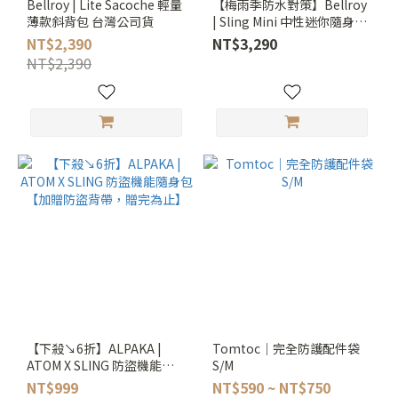
Bellroy | Lite Sacoche 輕量
【梅雨季防水對策】Bellroy
薄款斜背包 台灣公司貨
| Sling Mini 中性迷你隨身包
台灣公司貨
NT$2,390
NT$3,290
NT$2,390
【下殺↘6折】ALPAKA |
Tomtoc｜完全防護配件袋
ATOM X SLING 防盜機能隨
S/M
身包【加贈防盜背帶，贈完
NT$999
NT$590 ~ NT$750