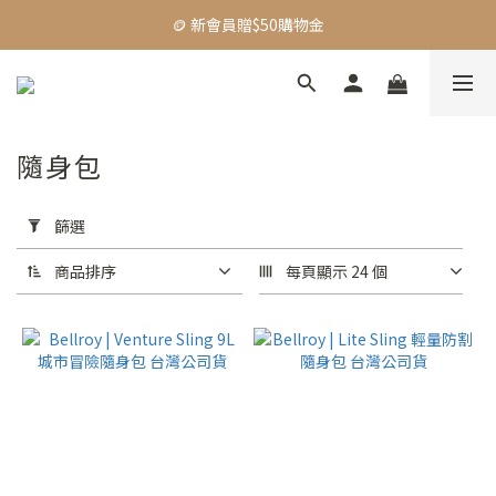
🪙 新會員贈$50購物金
🪙 新會員贈$50購物金
🚛 全館限時$999免運
【主題活動】Dadventure｜精選好物83折起
隨身包
🪙 新會員贈$50購物金
套
用
篩選
篩
選
商品排序
每頁顯示 24 個
(0/20)
價格
(NT$)
~