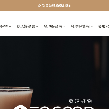
🪙 新會員贈$50購物金
🪙 新會員贈$50購物金
🚛 全館限時$999免運
現好物
發現好優惠
發現好品牌
發現好情報
發現F
【主題活動】Dadventure｜精選好物83折起
🪙 新會員贈$50購物金