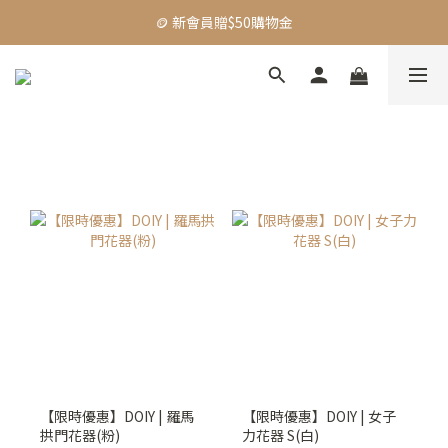
🪙 新會員贈$50購物金
🪙 新會員贈$50購物金
🚛 全館限時$999免運
【主題活動】Dadventure｜精選好物83折起
🪙 新會員贈$50購物金
【限時優惠】DOIY | 羅馬
【限時優惠】DOIY | 女子
拱門花器(粉)
力花器 S(白)