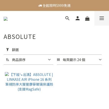
🪙 新會員贈$50購物金
🚛 全館限時$999免運
【主題活動】Dadventure｜精選好物83折起
🪙 新會員贈$50購物金
ABSOLUTE
套
用
篩選
篩
選
商品排序
每頁顯示 24 個
(0/20)
價格
(NT$)
~