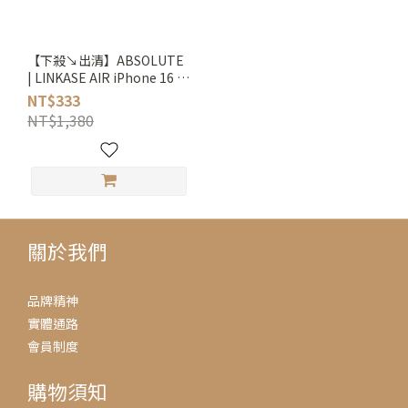
【下殺↘出清】ABSOLUTE
| LINKASE AIR iPhone 16 系
列 軍規防摔大猩猩康寧玻璃
NT$333
保護殼 (支援MagSafe)
NT$1,380
關於我們
品牌精神
實體通路
會員制度
購物須知