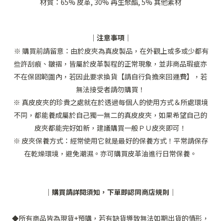
材質：65% 皮革, 30% 再生聚酯, 5% 其他素材
｜注意事項｜
※ 購買前請留意：由於皮夾為真皮製品，在外觀上或多或少都有
些許刮痕、皺褶，皆屬於皮革製程的正常現象，並非商品瑕疵亦
不在保固範圍內，若因此要求換貨【請自行負擔來回運費】，若
無法接受者請勿購買！
※ 真皮皮夾的珍貴之處就在於透過每個人的使用方式＆所處環境
不同，都能養成屬於自己獨一無二的真皮皮夾，如果希望自己的
皮夾都能完好如新，建議購買一般ＰＵ皮夾即可！
※ 皮夾保養方式：經常使用它就是最好的保養方式！平常請保存
在乾燥環境，避免潮濕。亦可購買皮革油進行日常保養。
｜購買請詳閱須知，下單即認同商店規則｜
所有商品皆為現貨
+
預購，若有缺貨導致無法如期出貨的情形，
◆