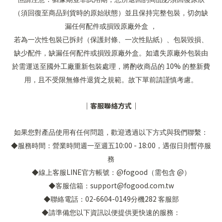
（須回復至商品到貨時的原始狀態）並且保持完整包裝，切勿缺
漏任何配件或損毀原廠外盒 ，
若為一次性包裝已拆封（保護封條、一次性貼紙）、包裝毀損、
缺少配件，缺漏任何配件或損毀原廠外盒。如遺失原廠外包裝由
10%
於需運送至國外工廠重新包裝處理，將酌收商品的
的整新費
用，且不受限無條件退貨之規範。故下單前請謹慎考慮。
｜客服聯絡方式｜
如果您對產品使用有任何問題，歡迎透過以下方式與我們聯繫：
10:00 - 18:00
◆服務時間：營業時間週一至週五
，遇假日則暫停服
務
LINE
@fogood
@
◆線上客服
官方帳號：
（需包含
）
support@fogood.com.tw
◆客服信箱：
02-6604-0149
282
◆聯絡電話：
分機
客服部
◆請準備您以下資訊以便提供更快速的服務：