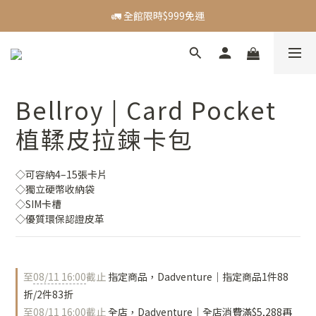
🪙 新會員贈$50購物金
🚛 全館限時$999免運
【主題活動】Dadventure｜精選好物83折起
🪙 新會員贈$50購物金
Bellroy | Card Pocket
植鞣皮拉鍊卡包
◇可容納4–15張卡片
◇獨立硬幣收納袋
◇SIM卡槽
◇優質環保認證皮革
至
08/11 16:00
截止
指定商品，Dadventure｜指定商品1件88
折/2件83折
至
08/11 16:00
截止
全店，Dadventure｜全店消費滿$5,288再