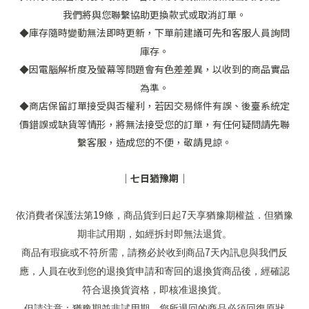
我們將與您聯繫協助更換款式或取消訂單。
庫存隨時變動無法即時更新，下單前建議可先和客服人員詢問
◆
庫存。
因電腦解析度及螢幕等問題會有色差差異，以收到的商品實品
◆
為準。
商店保留訂單接受與否權利，若因交易條件有誤、後臺系統定
◆
價錯誤或缺貨等情形，將無法接受您的訂單，有任何疑問請先聯
繫客服，造成您的不便，敬請見諒。
｜七日猶豫期｜
19
7
依消費者保護法第
條，商品貨到日起
天享猶豫期權益．但猶豫
期非試用期，如經拆封即無法退貨。
7
商品有瑕疵或不符所需，請務必於收到商品
天內訊息與我們反
應，人員在收到您的退換貨申請和寄回的退換貨商品後，經確認
符合退換貨資格，即核准退換貨。
但請注意：猶豫期並非試用期，您所退回的商品必須回復原狀