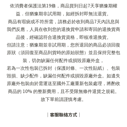
19
7
依消費者保護法第
條，商品貨到日起
天享猶豫期權
益．但猶豫期非試用期，如經拆封即無法退貨。
7
商品有瑕疵或不符所需，請務必於收到商品
天內訊息與
我們反應，人員在收到您的退換貨申請和寄回的退換貨商
品後，經確認符合退換貨資格，即核准退換貨。
但請注意：猶豫期並非試用期，您所退回的商品必須回復
原狀（須回復至商品到貨時的原始狀態）並且保持完整包
裝，切勿缺漏任何配件或損毀原廠外盒，
若為一次性包裝已拆封（保護封條、一次性貼紙）、包裝
毀損、缺少配件，缺漏任何配件或損毀原廠外盒。如遺失
原廠外包裝由於需運送至國外工廠重新包裝處理，將酌收
10%
商品的
的整新費用，且不受限無條件退貨之規範。
故下單前請謹慎考慮。
｜客服聯絡方式｜