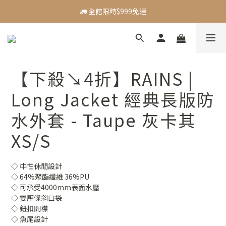
🪙 新會員贈$50購物金
🚛 全館限時$999免運
【主題活動】Dadventure｜精選好物83折起
🪙 新會員贈$50購物金
【下殺↘4折】RAINS |
Long Jacket 經典長版防
水外套 - Taupe 灰卡其
XS/S
◇ 中性休閒設計
◇ 64%聚酯纖維 36%PU
◇ 可承受4000mm表面水壓
◇ 雙壓條斜口袋
◇ 鈕扣開襟
◇ 魚尾設計