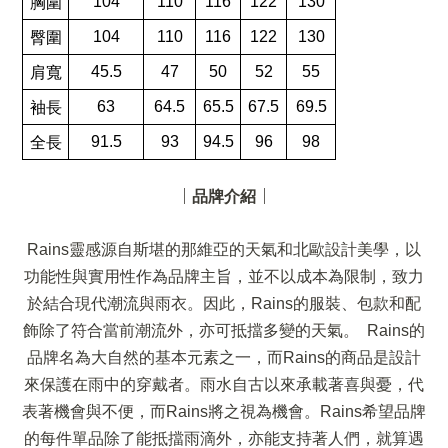
104
110
116
122
130
胸圍
104
110
116
122
130
臀圍
45.5
47
50
52
55
肩寬
63
64.5
65.5
67.5
69.5
袖長
91.5
93
94.5
96
98
全長
｜
｜
品牌介紹
Rains靈感源自斯堪的那維亞的天氣和北歐設計美學，以
功能性與實用性作為品牌主旨，並不以成本為限制，致力
於結合現代潮流與雨衣。因此，Rains的服裝、包款和配
飾除了符合當前潮流外，亦可抵擋多變的天氣。 Rains的
品牌名為大自然的基本元素之一，而Rains的商品是設計
來保護在雨中的穿戴者。雨水自古以來承載著喜與憂，代
表著機會與不便，而Rains將之視為機會。Rains希望品牌
的每件單品除了能抵擋雨滴外，亦能支持著人們，就算遇