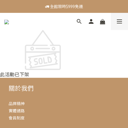
🪙 新會員贈$50購物金
🚛 全館限時$999免運
【主題活動】Dadventure｜精選好物83折起
🪙 新會員贈$50購物金
此活動已下架
關於我們
品牌精神
實體通路
會員制度